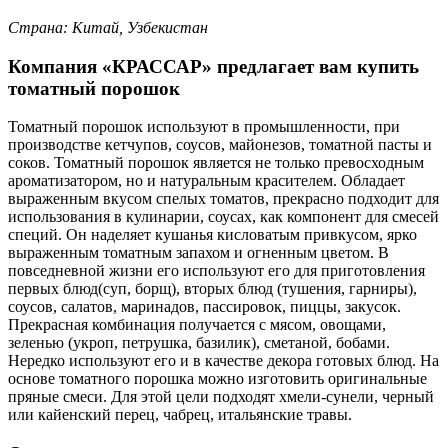
Страна: Китай, Узбекистан
Компания «КРАССАР» предлагает вам купить
томатный порошок
Томатный порошок используют в промышленности, при
производстве кетчупов, соусов, майонезов, томатной пасты и
соков. Томатный порошок является не только превосходным
ароматизатором, но и натуральным красителем. Обладает
выраженным вкусом спелых томатов, прекрасно подходит для
использования в кулинарии, соусах, как компонент для смесей
специй. Он наделяет кушанья кисловатым привкусом, ярко
выраженным томатным запахом и огненным цветом.
В
повседневной жизни его используют его для приготовления
первых блюд(суп, борщ), вторых блюд (тушения, гарниры),
соусов, салатов, маринадов, пассировок, пиццы, закусок.
Прекрасная комбинация получается с мясом, овощами,
зеленью (укроп, петрушка, базилик), сметаной, бобами.
Нередко используют его и в качестве декора готовых блюд. На
основе томатного порошка можно изготовить оригинальные
пряные смеси. Для этой цели подходят хмели-сунели, черный
или кайенский перец, чабрец, итальянские травы.