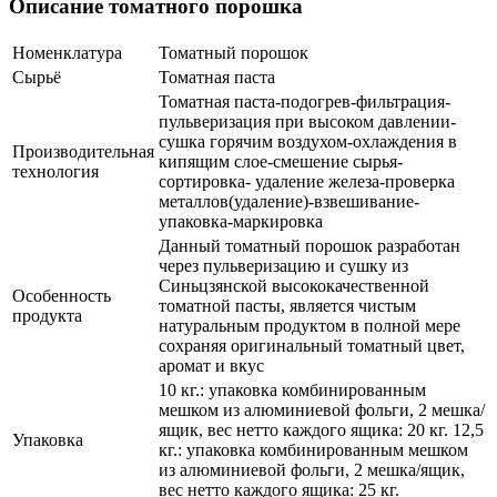
Описание томатного порошка
Номенклатура
Томатный порошок
Сырьё
Томатная паста
Томатная паста-подогрев-фильтрация-
пульверизация при высоком давлении-
сушка горячим воздухом-охлаждения в
Производительная
кипящим слое-смешение сырья-
технология
сортировка- удаление железа-проверка
металлов(удаление)-взвешивание-
упаковка-маркировка
Данный томатный порошок разработан
через пульверизацию и сушку из
Синьцзянской высококачественной
Особенность
томатной пасты, является чистым
продукта
натуральным продуктом в полной мере
сохраняя оригинальный томатный цвет,
аромат и вкус
10 кг.: упаковка комбинированным
мешком из алюминиевой фольги, 2 мешка/
ящик, вес нетто каждого ящика: 20 кг. 12,5
Упаковка
кг.: упаковка комбинированным мешком
из алюминиевой фольги, 2 мешка/ящик,
вес нетто каждого ящика: 25 кг.